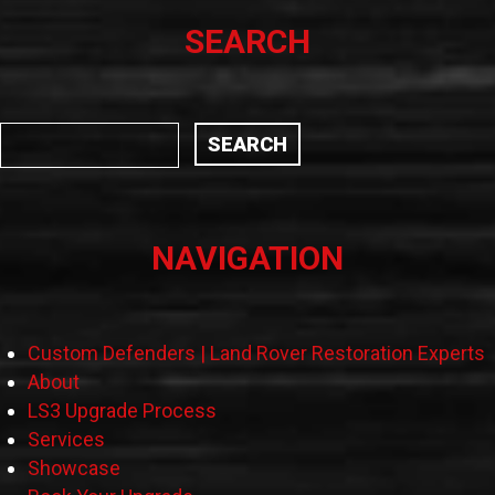
SEARCH
NAVIGATION
Custom Defenders | Land Rover Restoration Experts
About
LS3 Upgrade Process
Services
Showcase