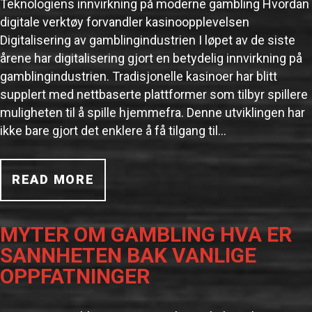
Teknologiens innvirkning på moderne gambling Hvordan
digitale verktøy forvandler kasinoopplevelsen
Digitalisering av gamblingindustrien I løpet av de siste
årene har digitalisering gjort en betydelig innvirkning på
gamblingindustrien. Tradisjonelle kasinoer har blitt
supplert med nettbaserte plattformer som tilbyr spillere
muligheten til å spille hjemmefra. Denne utviklingen har
ikke bare gjort det enklere å få tilgang til…
READ MORE
MYTER OM GAMBLING HVA ER
SANNHETEN BAK VANLIGE
OPPFATNINGER