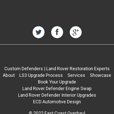
Custom Defenders | Land Rover Restoration Experts
About
LS3 Upgrade Process
Services
Showcase
Book Your Upgrade
Land Rover Defender Engine Swap
Land Rover Defender Interior Upgrades
ECD Automotive Design
© 2022 East Coast Overhaul