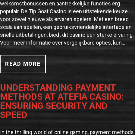
welkomstbonussen en aantrekkelijke functies erg
populair. De Tip Goat Casino is een uitstekende keuze
voor zowel nieuwe als ervaren spelers. Met een breed
scala aan spellen, een gebruiksvriendelijke interface en
snelle uitbetalingen, biedt dit casino een sterke ervaring.
Voor meer informatie over vergelijkbare opties, kun…
READ MORE
UNDERSTANDING PAYMENT
METHODS AT ATEFIA CASINO:
ENSURING SECURITY AND
SPEED
In the thrilling world of online gaming, payment methods