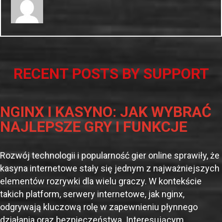
RECENT POSTS BY SUPPORT
NGINX I KASYNO: JAK WYBRAĆ
NAJLEPSZE GRY I FUNKCJE
Rozwój technologii i popularność gier online sprawiły, że
kasyna internetowe stały się jednym z najważniejszych
elementów rozrywki dla wielu graczy. W kontekście
takich platform, serwery internetowe, jak nginx,
odgrywają kluczową rolę w zapewnieniu płynnego
działania oraz bezpieczeństwa. Interesującym