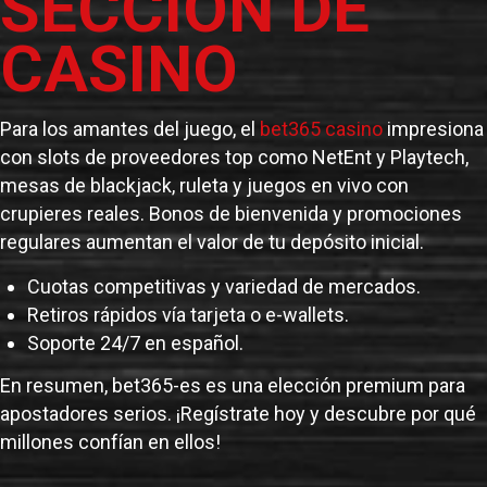
SECCIÓN DE
CASINO
Para los amantes del juego, el
bet365 casino
impresiona
con slots de proveedores top como NetEnt y Playtech,
mesas de blackjack, ruleta y juegos en vivo con
crupieres reales. Bonos de bienvenida y promociones
regulares aumentan el valor de tu depósito inicial.
Cuotas competitivas y variedad de mercados.
Retiros rápidos vía tarjeta o e-wallets.
Soporte 24/7 en español.
En resumen, bet365-es es una elección premium para
apostadores serios. ¡Regístrate hoy y descubre por qué
millones confían en ellos!