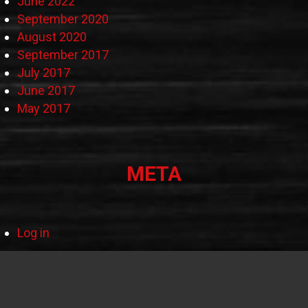
June 2022
September 2020
August 2020
September 2017
July 2017
June 2017
May 2017
META
Log in