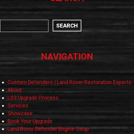
NAVIGATION
Custom Defenders | Land Rover Restoration Experts
About
LS3 Upgrade Process
Services
Showcase
Book Your Upgrade
Land Rover Defender Engine Swap