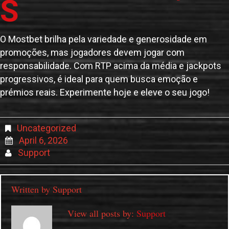
S
O Mostbet brilha pela variedade e generosidade em
promoções, mas jogadores devem jogar com
responsabilidade. Com RTP acima da média e jackpots
progressivos, é ideal para quem busca emoção e
prémios reais. Experimente hoje e eleve o seu jogo!
Uncategorized
April 6, 2026
Support
Written by
Support
View all posts by:
Support