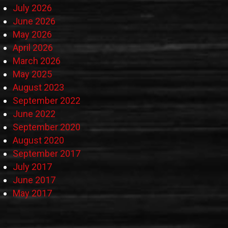
July 2026
June 2026
May 2026
April 2026
March 2026
May 2025
August 2023
September 2022
June 2022
September 2020
August 2020
September 2017
July 2017
June 2017
May 2017