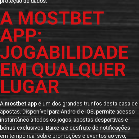
proteção de dados.
A MOSTBET
APP:
JOGABILIDADE
EM QUALQUER
LUGAR
A
mostbet app
é um dos grandes trunfos desta casa de
apostas. Disponível para Android e iOS, permite acesso
instantâneo a todos os jogos, apostas desportivas e
bónus exclusivos. Baixe-a e desfrute de notificações
em tempo real sobre promoções e eventos ao vivo,