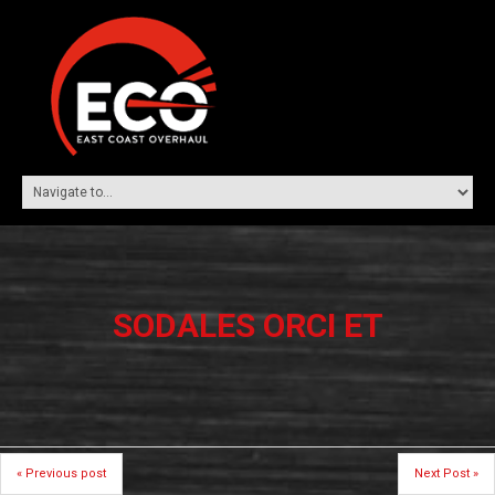
SODALES ORCI ET
« Previous post
Next Post »