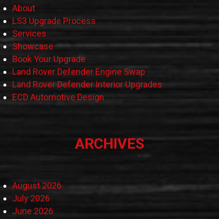
About
LS3 Upgrade Process
Services
Showcase
Book Your Upgrade
Land Rover Defender Engine Swap
Land Rover Defender Interior Upgrades
ECD Automotive Design
ARCHIVES
August 2026
July 2026
June 2026