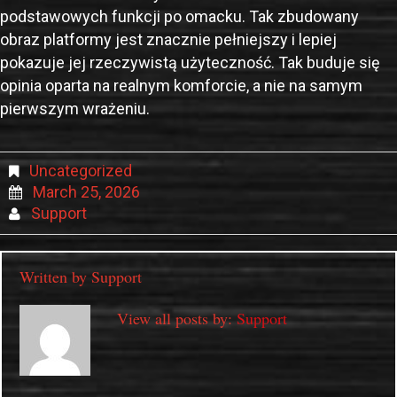
podstawowych funkcji po omacku. Tak zbudowany
obraz platformy jest znacznie pełniejszy i lepiej
pokazuje jej rzeczywistą użyteczność. Tak buduje się
opinia oparta na realnym komforcie, a nie na samym
pierwszym wrażeniu.
Uncategorized
March 25, 2026
Support
Written by
Support
View all posts by:
Support