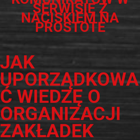
SERWISIE Z
NACISKIEM NA
PROSTOTĘ
JAK
UPORZĄDKOWA
Ć WIEDZĘ O
ORGANIZACJI
ZAKŁADEK