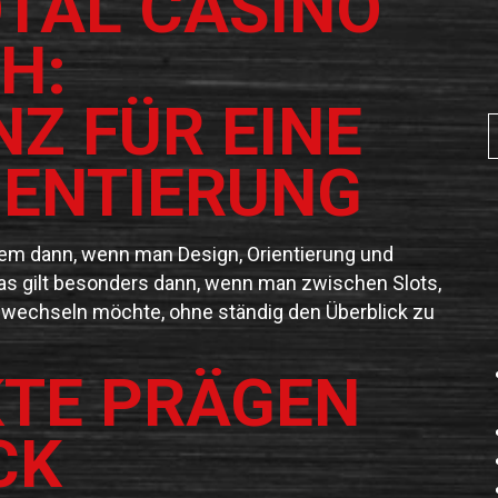
OTAL CASINO
H:
Z FÜR EINE
IENTIERUNG
lem dann, wenn man Design, Orientierung und
as gilt besonders dann, wenn man zwischen Slots,
 wechseln möchte, ohne ständig den Überblick zu
KTE PRÄGEN
CK