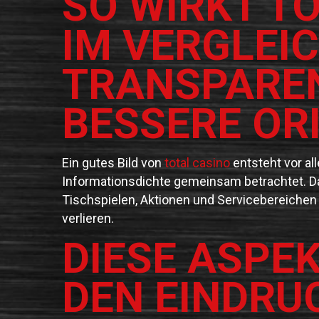
SO WIRKT T
IM VERGLEIC
TRANSPAREN
BESSERE OR
Ein gutes Bild von
total casino
entsteht vor al
Informationsdichte gemeinsam betrachtet. D
Tischspielen, Aktionen und Servicebereichen
verlieren.
DIESE ASPE
DEN EINDRU