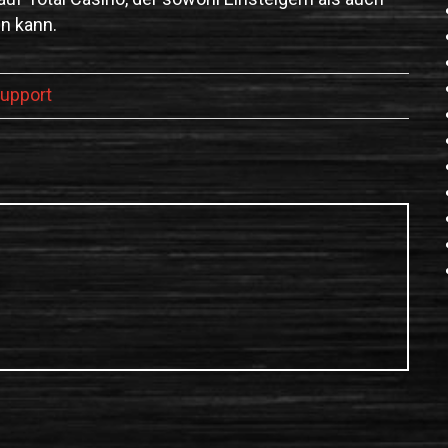
en kann.
upport