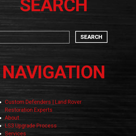
SEARCH
NAVIGATION
Custom Defenders | Land Rover
Restoration Experts
About
LS3 Upgrade Process
Services