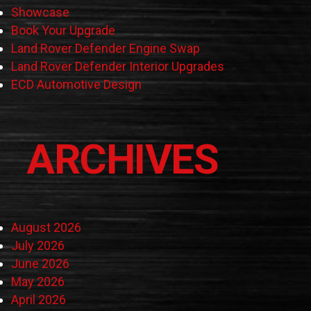
Showcase
Book Your Upgrade
Land Rover Defender Engine Swap
Land Rover Defender Interior Upgrades
ECD Automotive Design
ARCHIVES
August 2026
July 2026
June 2026
May 2026
April 2026