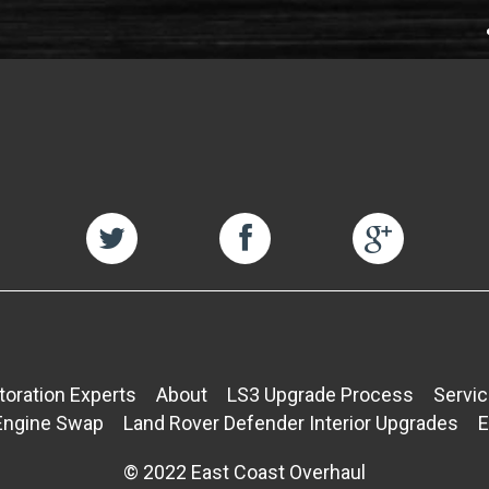
oration Experts
About
LS3 Upgrade Process
Servi
Engine Swap
Land Rover Defender Interior Upgrades
E
© 2022 East Coast Overhaul