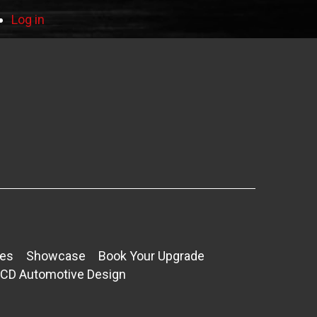
Log in
ces
Showcase
Book Your Upgrade
CD Automotive Design