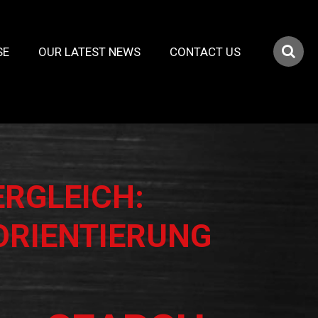
SE
OUR LATEST NEWS
CONTACT US
ERGLEICH:
ORIENTIERUNG