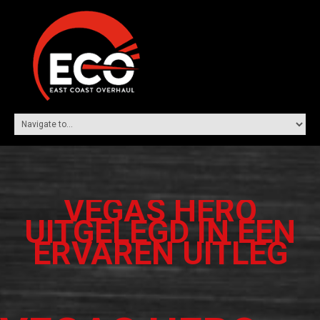
VEGAS HERO
UITGELEGD IN EEN
ERVAREN UITLEG