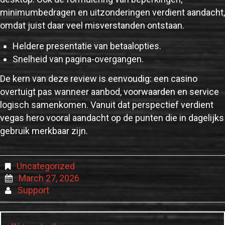
minimumbedragen en uitzonderingen verdient aandacht,
omdat juist daar veel misverstanden ontstaan.
Heldere presentatie van betaalopties.
Snelheid van pagina-overgangen.
De kern van deze review is eenvoudig: een casino
overtuigt pas wanneer aanbod, voorwaarden en service
logisch samenkomen. Vanuit dat perspectief verdient
vegas hero vooral aandacht op de punten die in dagelijks
gebruik merkbaar zijn.
Uncategorized
March 27, 2026
Support