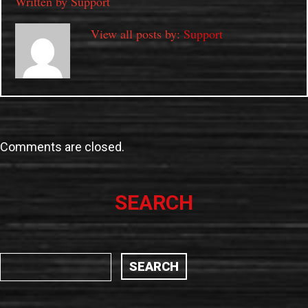
Written by
Support
View all posts by:
Support
Comments are closed.
SEARCH